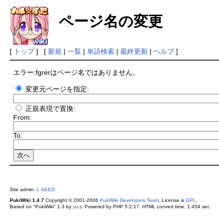
ページ名の変更
[
トップ
] [
新規
|
一覧
|
単語検索
|
最終更新
|
ヘルプ
]
エラー:fgrerはページ名ではありません。
変更元ページを指定:
正規表現で置換:
From:
To:
Site admin:
L-SEED
PukiWiki 1.4.7
Copyright © 2001-2006
PukiWiki Developers Team
. License is
GPL
.
Based on "PukiWiki" 1.3 by
yu-ji
. Powered by PHP 5.2.17. HTML convert time: 1.454 sec.