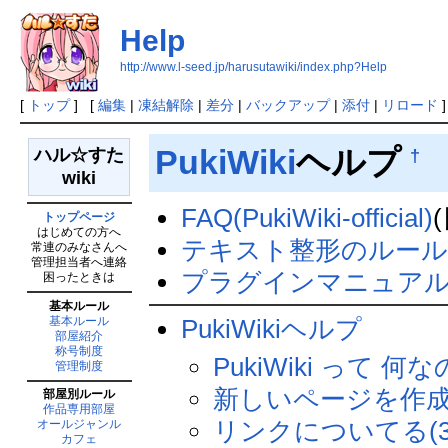
Help
http://www.l-seed.jp/harusutawiki/index.php?Help
[
トップ
] [
編集
|
凍結解除
|
差分
|
バックアップ
|
添付
|
リロード
]
PukiWiki
ヘルプ
†
ハル☆すた
wiki
FAQ(PukiWiki-official)
トップページ
はじめての方へ
テキスト整形のルー
常連のみなさんへ
管理担当者へ連絡
プラグインマニュア
困ったときは
基本ルール
基本ルール
PukiWikiヘルプ
部屋紹介
称号制度
PukiWiki って 何な
管理制度
新しいページを作成
部屋別ルール
作品専用部屋
リンクについてる(3
オールジャンル
カフェ