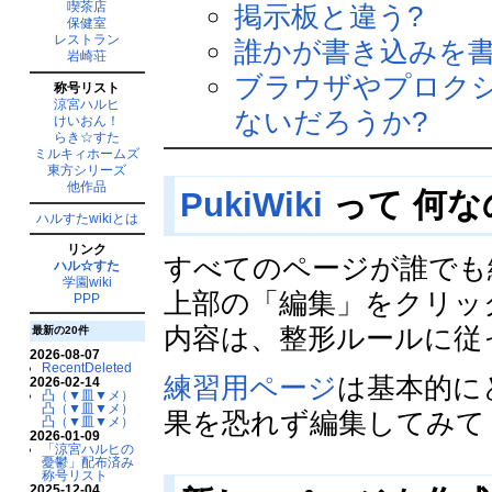
喫茶店
掲示板と違う?
保健室
レストラン
誰かが書き込みを書
岩崎荘
ブラウザやプロク
称号リスト
涼宮ハルヒ
ないだろうか?
けいおん！
らき☆すた
ミルキィホームズ
東方シリーズ
他作品
PukiWiki
って 何な
ハルすたwikiとは
リンク
すべてのページが誰でも
ハル☆すた
学園wiki
上部の「編集」をクリッ
PPP
内容は、整形ルールに従
最新の20件
2026-08-07
RecentDeleted
練習用ページ
は基本的に
2026-02-14
凸（▼皿▼メ）
凸（▼皿▼メ）
果を恐れず編集してみて
凸（▼皿▼メ）
2026-01-09
「涼宮ハルヒの
憂鬱」配布済み
称号リスト
2025-12-04