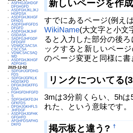
新しいページを作成
ASFHGJGHDGF
DFGHGFD
ASDFGHJKLJKJ
HGFDSA
ASDFGHJKHGF
すでにあるページ(例え
DFADS
ASDFGHFGFDS
WikiName
(大文字と小文
DFGFD
ASDFGHJKJHF
GSDASA
ると入力した部分の後ろ
SADFGJHFGDF
DFDGFF
VDWQCSACSA
ックすると新しいページ
CSCCSA
VDWCSACSAQ
のページ変更と同様に書
WD
ASDFGHJKHGF
ADFGHG
2025-12-02
SDFGHJGFDHG
FDS
リンクについてる(3
SDFGHJGFKLK
HGDSKFD
DFGHJHGKFFG
DSA
FGHGFDHFGFD
3mは3分前くらい、5h
S
SDFGHGKFDJH
GFKFDS
れた、という意味です。
DFGHJGKHFLS
JHFDGF
ASDFGHJGFHK
GFGHFD
AFGHFDSAFHG
DKFD
†
掲示板と違う?