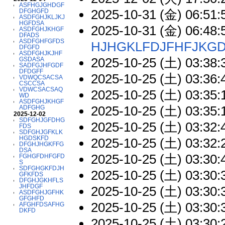
ASFHGJGHDGF
2025-10-31 (金) 06:51:
DFGHGFD
ASDFGHJKLJKJ
HGFDSA
2025-10-31 (金) 06:48:5
ASDFGHJKHGF
DFADS
ASDFGHFGFDS
HJHGKLFDJFHFJKG
DFGFD
ASDFGHJKJHF
2025-10-25 (土) 03:38:
GSDASA
SADFGJHFGDF
DFDGFF
2025-10-25 (土) 03:36:
VDWQCSACSA
CSCCSA
VDWCSACSAQ
2025-10-25 (土) 03:35:
WD
ASDFGHJKHGF
2025-10-25 (土) 03:35:
ADFGHG
2025-12-02
SDFGHJGFDHG
2025-10-25 (土) 03:32:
FDS
SDFGHJGFKLK
HGDSKFD
2025-10-25 (土) 03:32:
DFGHJHGKFFG
DSA
2025-10-25 (土) 03:30:
FGHGFDHFGFD
S
SDFGHGKFDJH
2025-10-25 (土) 03:30:
GFKFDS
DFGHJGKHFLS
JHFDGF
2025-10-25 (土) 03:30:
ASDFGHJGFHK
GFGHFD
2025-10-25 (土) 03:30:
AFGHFDSAFHG
DKFD
2025-10-25 (土) 03:30: