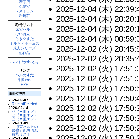
喫茶店
2025-12-04 (木) 22:39:
保健室
レストラン
岩崎荘
2025-12-04 (木) 20:20:
称号リスト
2025-12-04 (木) 20:20:
涼宮ハルヒ
けいおん！
2025-12-04 (木) 00:59:
らき☆すた
ミルキィホームズ
2025-12-02 (火) 20:45:
東方シリーズ
他作品
2025-12-02 (火) 20:35:
ハルすたwikiとは
2025-12-02 (火) 17:51:
リンク
ハル☆すた
2025-12-02 (火) 17:51:
学園wiki
PPP
2025-12-02 (火) 17:50:
最新の20件
2025-12-02 (火) 17:50:
2026-08-07
RecentDeleted
2025-12-02 (火) 17:50:
2026-02-14
凸（▼皿▼メ）
凸（▼皿▼メ）
2025-12-02 (火) 17:50:
凸（▼皿▼メ）
2026-01-09
2025-12-02 (火) 17:50:
「涼宮ハルヒの
憂鬱」配布済み
称号リスト
2025-12-02 (火) 17:50:
2025-12-04