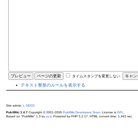
タイムスタンプを変更しない
テキスト整形のルールを表示する
Site admin:
L-SEED
PukiWiki 1.4.7
Copyright © 2001-2006
PukiWiki Developers Team
. License is
GPL
.
Based on "PukiWiki" 1.3 by
yu-ji
. Powered by PHP 5.2.17. HTML convert time: 1.443 sec.