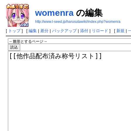
womenra
の編集
http://www.l-seed.jp/harusutawiki/index.php?womenra
[
トップ
] [
編集
|
差分
|
バックアップ
|
添付
|
リロード
] [
新規
|