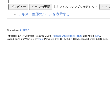
タイムスタンプを変更しない
テキスト整形のルールを表示する
Site admin:
L-SEED
PukiWiki 1.4.7
Copyright © 2001-2006
PukiWiki Developers Team
. License is
GPL
.
Based on "PukiWiki" 1.3 by
yu-ji
. Powered by PHP 5.2.17. HTML convert time: 1.431 sec.