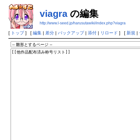
viagra
の編集
http://www.l-seed.jp/harusutawiki/index.php?viagra
[
トップ
] [
編集
|
差分
|
バックアップ
|
添付
|
リロード
] [
新規
|