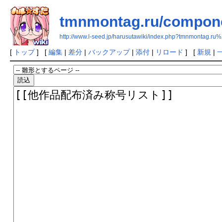
tmnmontag.ru/componen
http://www.l-seed.jp/harusutawiki/index.php?tmnmontag
[
トップ
] [
編集
|
差分
|
バックアップ
|
添付
|
リロード
] [
新規
|