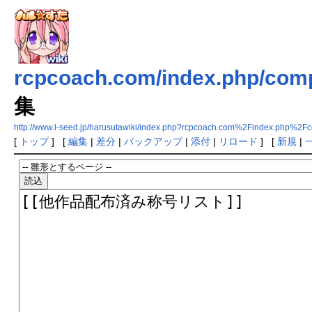
rcpcoach.com/index.php/comp
集
http://www.l-seed.jp/harusutawiki/index.php?rcpcoach.com%2Findex.php
[
トップ
] [
編集
|
差分
|
バックアップ
|
添付
|
リロード
] [
新規
|