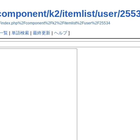
component/k2/itemlist/user/255
.ir%2Findex.php%2Fcomponent%2Fk2%2Fitemlist%2Fuser%2F25534
一覧
|
単語検索
|
最終更新
|
ヘルプ
]