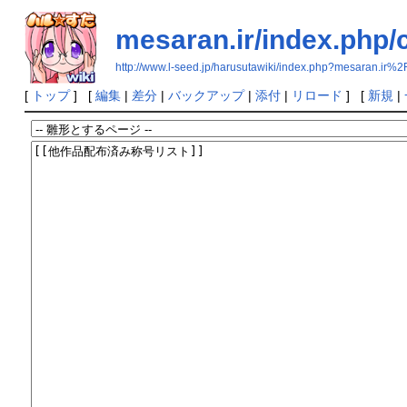
mesaran.ir/index.php/
http://www.l-seed.jp/harusutawiki/index.php?mesaran
[
トップ
] [
編集
|
差分
|
バックアップ
|
添付
|
リロード
] [
新規
|