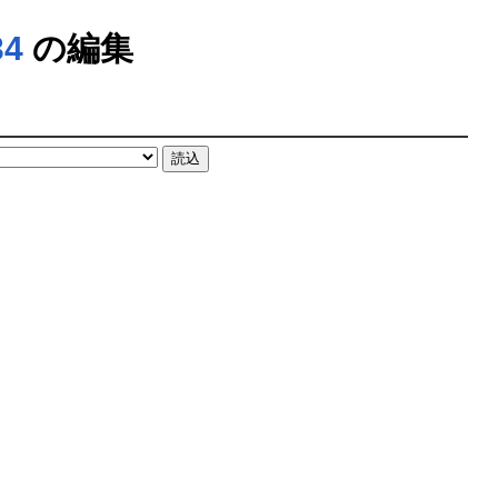
34
の編集