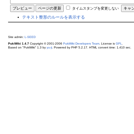
タイムスタンプを変更しない
テキスト整形のルールを表示する
Site admin:
L-SEED
PukiWiki 1.4.7
Copyright © 2001-2006
PukiWiki Developers Team
. License is
GPL
.
Based on "PukiWiki" 1.3 by
yu-ji
. Powered by PHP 5.2.17. HTML convert time: 1.410 sec.