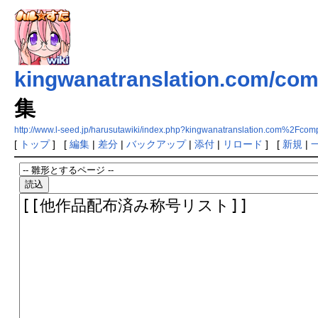
kingwanatranslation.com/comp
集
http://www.l-seed.jp/harusutawiki/index.php?kingwanatranslation.com%2F
[
トップ
] [
編集
|
差分
|
バックアップ
|
添付
|
リロード
] [
新規
|