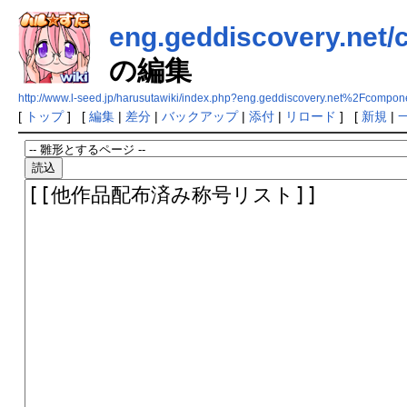
eng.geddiscovery.net/
の編集
http://www.l-seed.jp/harusutawiki/index.php?eng.geddiscovery.net%2Fcom
[
トップ
] [
編集
|
差分
|
バックアップ
|
添付
|
リロード
] [
新規
|