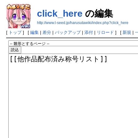
click_here
の編集
http://www.l-seed.jp/harusutawiki/index.php?click_here
[
トップ
] [
編集
|
差分
|
バックアップ
|
添付
|
リロード
] [
新規
|