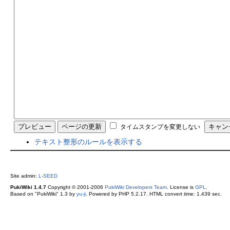
タイムスタンプを変更しない
テキスト整形のルールを表示する
Site admin:
L-SEED
PukiWiki 1.4.7
Copyright © 2001-2006
PukiWiki Developers Team
. License is
GPL
.
Based on "PukiWiki" 1.3 by
yu-ji
. Powered by PHP 5.2.17. HTML convert time: 1.439 sec.