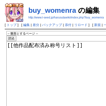
buy_womenra
の編集
http://www.l-seed.jp/harusutawiki/index.php?buy_womenra
[
トップ
] [
編集
|
差分
|
バックアップ
|
添付
|
リロード
] [
新規
|