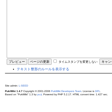
タイムスタンプを変更しない
テキスト整形のルールを表示する
Site admin:
L-SEED
PukiWiki 1.4.7
Copyright © 2001-2006
PukiWiki Developers Team
. License is
GPL
.
Based on "PukiWiki" 1.3 by
yu-ji
. Powered by PHP 5.2.17. HTML convert time: 1.427 sec.