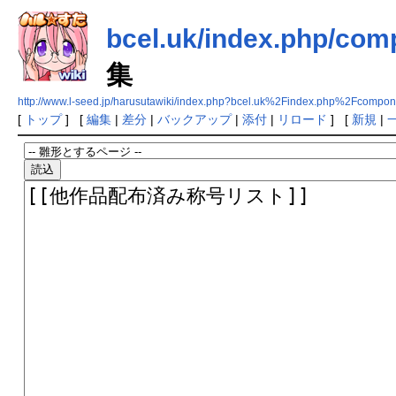
bcel.uk/index.php/comp
集
http://www.l-seed.jp/harusutawiki/index.php?bcel.uk%2Findex.php%2Fcom
[
トップ
] [
編集
|
差分
|
バックアップ
|
添付
|
リロード
] [
新規
|