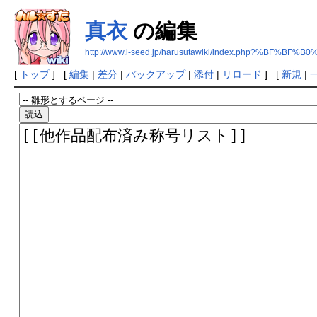
真衣
の編集
http://www.l-seed.jp/harusutawiki/index.php?%BF%BF%B0
[
トップ
] [
編集
|
差分
|
バックアップ
|
添付
|
リロード
] [
新規
|