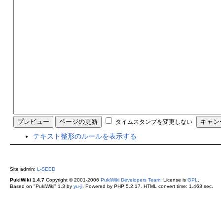
タイムスタンプを変更しない
テキスト整形のルールを表示する
Site admin:
L-SEED
PukiWiki 1.4.7
Copyright © 2001-2006
PukiWiki Developers Team
. License is
GPL
.
Based on "PukiWiki" 1.3 by
yu-ji
. Powered by PHP 5.2.17. HTML convert time: 1.463 sec.