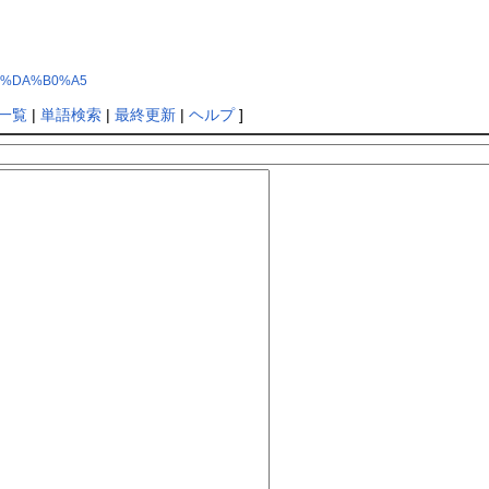
6%C0%DA%B0%A5
一覧
|
単語検索
|
最終更新
|
ヘルプ
]