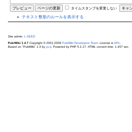
タイムスタンプを変更しない
テキスト整形のルールを表示する
Site admin:
L-SEED
PukiWiki 1.4.7
Copyright © 2001-2006
PukiWiki Developers Team
. License is
GPL
.
Based on "PukiWiki" 1.3 by
yu-ji
. Powered by PHP 5.2.17. HTML convert time: 1.457 sec.