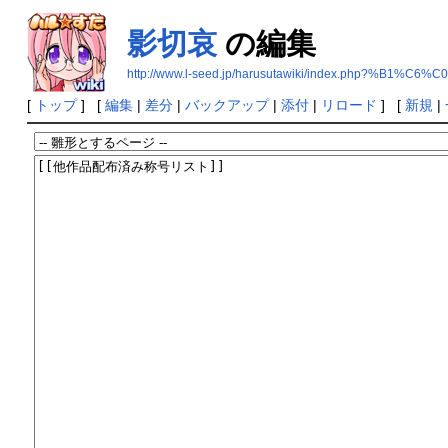
影切哀
の編集
http://www.l-seed.jp/harusutawiki/index.php?%B1%C
[
トップ
] [
編集
|
差分
|
バックアップ
|
添付
|
リロード
] [
新規
|