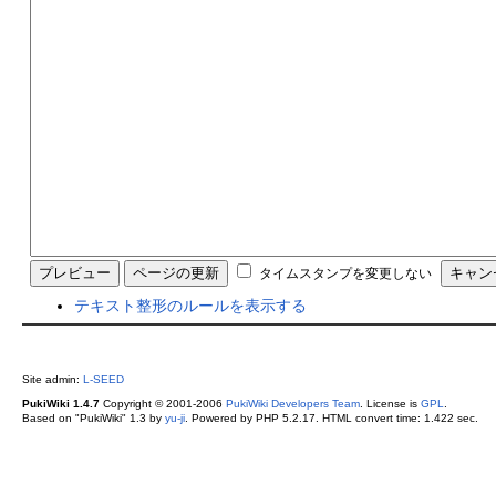
タイムスタンプを変更しない
テキスト整形のルールを表示する
Site admin:
L-SEED
PukiWiki 1.4.7
Copyright © 2001-2006
PukiWiki Developers Team
. License is
GPL
.
Based on "PukiWiki" 1.3 by
yu-ji
. Powered by PHP 5.2.17. HTML convert time: 1.422 sec.