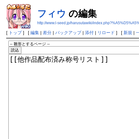
フィウ
の編集
http://www.l-seed.jp/harusutawiki/index.php?%A5%D5%
[
トップ
] [
編集
|
差分
|
バックアップ
|
添付
|
リロード
] [
新規
|