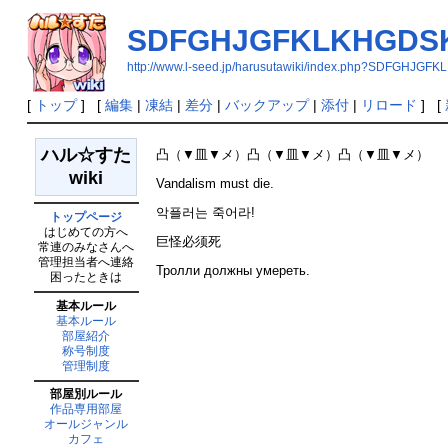
SDFGHJGFKLKHGDS
http://www.l-seed.jp/harusutawiki/index.php?SDFGHJG
[
トップ
] [
編集
|
凍結
|
差分
|
バックアップ
|
添付
|
リロード
] [
ハル☆すた
凸（▼皿▼メ）凸（▼皿▼メ）凸（▼皿▼メ）
wiki
Vandalism must die.
악플러는 죽어라!
トップページ
はじめての方へ
巨怪必须死
常連のみなさんへ
管理担当者へ連絡
Тролли должны умереть.
困ったときは
基本ルール
基本ルール
部屋紹介
称号制度
管理制度
部屋別ルール
作品専用部屋
オールジャンル
カフェ