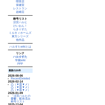
喫茶店
保健室
レストラン
岩崎荘
称号リスト
涼宮ハルヒ
けいおん！
らき☆すた
ミルキィホームズ
東方シリーズ
他作品
ハルすたwikiとは
リンク
ハル☆すた
学園wiki
PPP
最新の20件
2026-08-06
RecentDeleted
2026-02-14
凸（▼皿▼メ）
凸（▼皿▼メ）
凸（▼皿▼メ）
2026-01-09
「涼宮ハルヒの
憂鬱」配布済み
称号リスト
2025-12-04