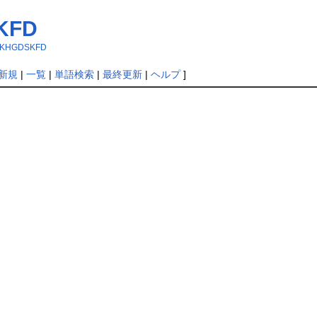
KFD
FKLKHGDSKFD
新規
|
一覧
|
単語検索
|
最終更新
|
ヘルプ
]