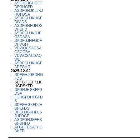
ASFHGJGHDGF
DFGHGFD
ASDFGHJKLJKJ
HGFDSA
ASDFGHJKHGF
DFADS
ASDFGHFGFDS
DFGFD
ASDFGHJKJHF
GSDASA
SADFGJHFGDF
DFDGFF
VDWQCSACSA
CSCCSA
VDWCSACSAQ
WD
ASDFGHJKHGF
ADFGHG
2025-12-02
SDFGHJGFDHG
FDS
SDFGHJGFKLK
HGDSKFD
DFGHJHGKFFG
DSA
FGHGFDHFGFD
S
SDFGHGKFDJH
GFKFDS
DFGHJGKHFLS
JHFDGF
ASDFGHJGFHK
GFGHFD
AFGHFDSAFHG
DKFD