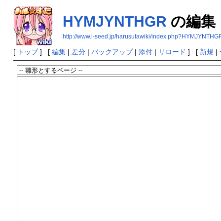
HYMJYNTHGR
の編集
http://www.l-seed.jp/harusutawiki/index.php?HYMJYNTHG
[
トップ
] [
編集
|
差分
|
バックアップ
|
添付
|
リロード
] [
新規
|