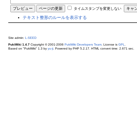
タイムスタンプを変更しない
テキスト整形のルールを表示する
Site admin:
L-SEED
PukiWiki 1.4.7
Copyright © 2001-2006
PukiWiki Developers Team
. License is
GPL
.
Based on "PukiWiki" 1.3 by
yu-ji
. Powered by PHP 5.2.17. HTML convert time: 2.671 sec.