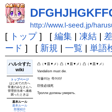
DFGHJHGKFF
http://www.l-seed.jp/ha
[
トップ
] [
編集
|
凍結
|
ード
] [
新規
|
一覧
|
単語
ハル☆すた
凸（▼皿▼メ）凸（▼皿▼メ）凸（▼皿▼メ）
wiki
Vandalism must die.
악플러는 죽어라!
トップページ
はじめての方へ
巨怪必须死
常連のみなさんへ
管理担当者へ連絡
Тролли должны умереть.
困ったときは
基本ルール
基本ルール
部屋紹介