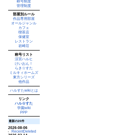
称号制度
管理制度
部屋別ルール
作品専用部屋
オールジャンル
カフェ
喫茶店
保健室
レストラン
岩崎荘
称号リスト
涼宮ハルヒ
けいおん！
らき☆すた
ミルキィホームズ
東方シリーズ
他作品
ハルすたwikiとは
リンク
ハル☆すた
学園wiki
PPP
最新の20件
2026-08-06
RecentDeleted