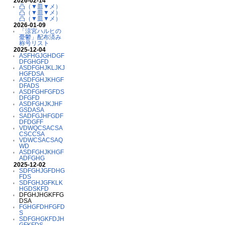
2026-02-14
凸（▼皿▼メ）
凸（▼皿▼メ）
凸（▼皿▼メ）
2026-01-09
「涼宮ハルヒの
憂鬱」配布済み
称号リスト
2025-12-04
ASFHGJGHDGF
DFGHGFD
ASDFGHJKLJKJ
HGFDSA
ASDFGHJKHGF
DFADS
ASDFGHFGFDS
DFGFD
ASDFGHJKJHF
GSDASA
SADFGJHFGDF
DFDGFF
VDWQCSACSA
CSCCSA
VDWCSACSAQ
WD
ASDFGHJKHGF
ADFGHG
2025-12-02
SDFGHJGFDHG
FDS
SDFGHJGFKLK
HGDSKFD
DFGHJHGKFFG
DSA
FGHGFDHFGFD
S
SDFGHGKFDJH
GFKFDS