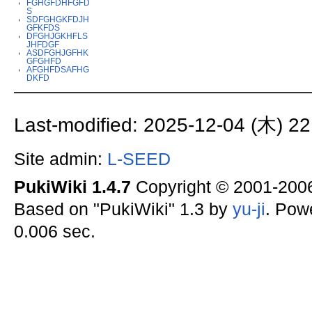
FGHGFDHFGFD
S
SDFGHGKFDJH
GFKFDS
DFGHJGKHFLS
JHFDGF
ASDFGHJGFHK
GFGHFD
AFGHFDSAFHG
DKFD
Last-modified: 2025-12-04 (木) 22
Site admin:
L-SEED
PukiWiki 1.4.7
Copyright © 2001-20
Based on "PukiWiki" 1.3 by
yu-ji
. Pow
0.006 sec.