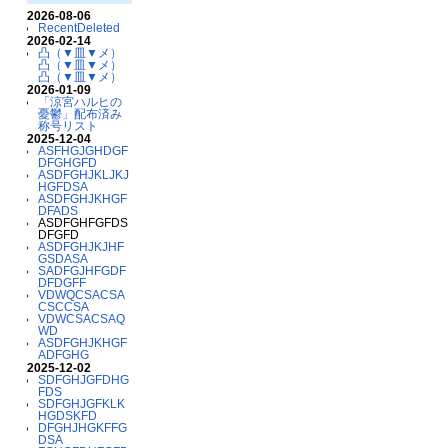
2026-08-06
RecentDeleted
2026-02-14
凸（▼皿▼メ）
凸（▼皿▼メ）
凸（▼皿▼メ）
2026-01-09
「涼宮ハルヒの
憂鬱」配布済み
称号リスト
2025-12-04
ASFHGJGHDGF
DFGHGFD
ASDFGHJKLJKJ
HGFDSA
ASDFGHJKHGF
DFADS
ASDFGHFGFDS
DFGFD
ASDFGHJKJHF
GSDASA
SADFGJHFGDF
DFDGFF
VDWQCSACSA
CSCCSA
VDWCSACSAQ
WD
ASDFGHJKHGF
ADFGHG
2025-12-02
SDFGHJGFDHG
FDS
SDFGHJGFKLK
HGDSKFD
DFGHJHGKFFG
DSA