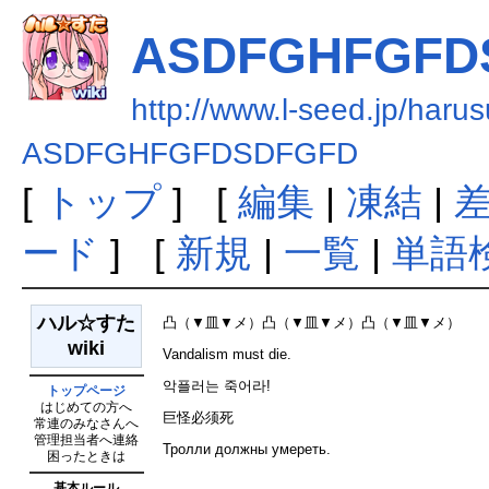
ASDFGHFGFD
http://www.l-seed.jp/haru
ASDFGHFGFDSDFGFD
[
トップ
] [
編集
|
凍結
|
ード
] [
新規
|
一覧
|
単語
ハル☆すた
凸（▼皿▼メ）凸（▼皿▼メ）凸（▼皿▼メ）
wiki
Vandalism must die.
악플러는 죽어라!
トップページ
はじめての方へ
巨怪必须死
常連のみなさんへ
管理担当者へ連絡
Тролли должны умереть.
困ったときは
基本ルール