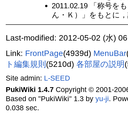
2011.02.19 「
ん・Ｋ）」をもとに，
Last-modified: 2012-05-02 (水) 06
Link:
FrontPage
(4939d)
MenuBar
ト編集規則
(5210d)
各部屋の説明
Site admin:
L-SEED
PukiWiki 1.4.7
Copyright © 2001-20
Based on "PukiWiki" 1.3 by
yu-ji
. Pow
0.038 sec.