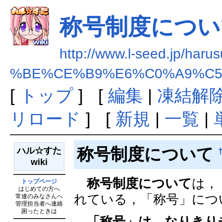
称号制度につい
http://www.l-seed.jp/haru
%BE%CE%B9%E6%C0%A9%C5
[
トップ
] [
編集
|
凍結解
リロード
] [
新規
|
一覧
|
称号制度について
ハル☆すた
wiki
称号制度について
は，
トップページ
はじめての方へ
れている，「称号」につ
常連のみなさんへ
管理担当者へ連絡
困ったときは
「称号」は，なりきり