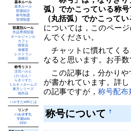
基本ルール
基本ルール
弧）でかこっている称号
部屋紹介
称号制度
（丸括弧）でかこってい
管理制度
については，このページ
部屋別ルール
作品専用部屋
んでください。
オールジャンル
カフェ
喫茶店
チャットに慣れてくる
保健室
レストラン
なると思います。お手数
岩崎荘
称号リスト
この記事は，分かりや
涼宮ハルヒ
けいおん！
が書かれています。詳し
らき☆すた
ミルキィホームズ
東方シリーズ
の記事ですが，
称号配布
他作品
ハルすたwikiとは
称号について
リンク
†
ハル☆すた
学園wiki
PPP