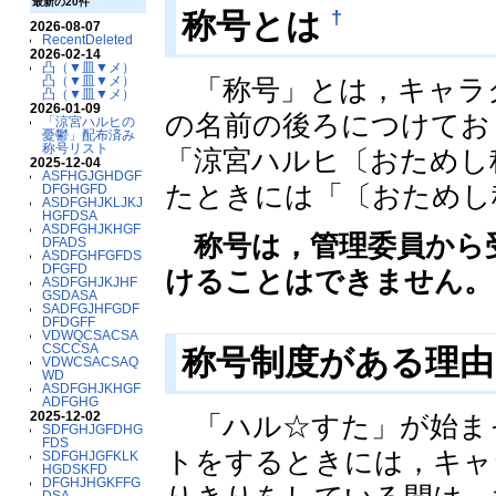
最新の20件
†
称号とは
2026-08-07
RecentDeleted
2026-02-14
凸（▼皿▼メ）
凸（▼皿▼メ）
「称号」とは，キャラ
凸（▼皿▼メ）
2026-01-09
の名前の後ろにつけてお
「涼宮ハルヒの
憂鬱」配布済み
称号リスト
「涼宮ハルヒ〔おためし
2025-12-04
ASFHGJGHDGF
たときには「〔おためし
DFGHGFD
ASDFGHJKLJKJ
HGFDSA
ASDFGHJKHGF
称号は，管理委員から
DFADS
ASDFGHFGFDS
DFGFD
けることはできません。
ASDFGHJKJHF
GSDASA
SADFGJHFGDF
DFDGFF
VDWQCSACSA
CSCCSA
称号制度がある理
VDWCSACSAQ
WD
ASDFGHJKHGF
ADFGHG
2025-12-02
「ハル☆すた」が始ま
SDFGHJGFDHG
FDS
トをするときには，キャ
SDFGHJGFKLK
HGDSKFD
DFGHJHGKFFG
DSA