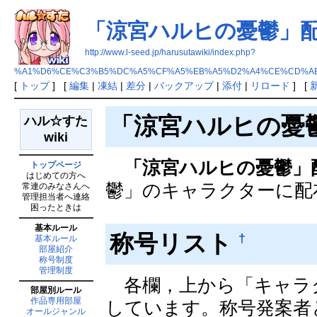
「涼宮ハルヒの憂鬱」
http://www.l-seed.jp/harusutawiki/index.php?
%A1%D6%CE%C3%B5%DC%A5%CF%A5%EB%A5%D2%A4%CE%CD%A
[
トップ
] [
編集
|
凍結
|
差分
|
バックアップ
|
添付
|
リロード
] [
「涼宮ハルヒの憂
ハル☆すた
wiki
「涼宮ハルヒの憂鬱」
トップページ
はじめての方へ
鬱」のキャラクターに配
常連のみなさんへ
管理担当者へ連絡
困ったときは
基本ルール
称号リスト
†
基本ルール
部屋紹介
称号制度
管理制度
各欄，上から「キャラ
部屋別ルール
作品専用部屋
しています。称号発案者
オールジャンル