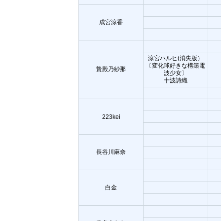
成宮涼香
涼宮ハルヒ(消失版）
〔変化球好きな構築電
贄殿乃紗那
波少女〕
十波詩織
223kei
長谷川麻奈
白金