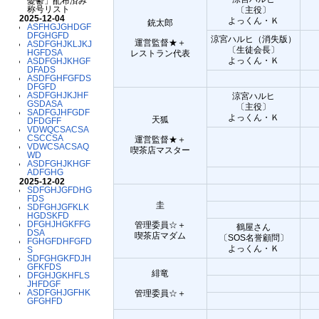
憂鬱」配布済み
称号リスト
〔主役〕
2025-12-04
よっくん・Ｋ
銃太郎
ASFHGJGHDGF
DFGHGFD
涼宮ハルヒ（消失版）
運営監督★＋
ASDFGHJKLJKJ
〔生徒会長〕
HGFDSA
レストラン代表
よっくん・Ｋ
ASDFGHJKHGF
DFADS
ASDFGHFGFDS
DFGFD
ASDFGHJKJHF
涼宮ハルヒ
GSDASA
〔主役〕
SADFGJHFGDF
よっくん・Ｋ
天狐
DFDGFF
VDWQCSACSA
CSCCSA
運営監督★＋
VDWCSACSAQ
喫茶店マスター
WD
ASDFGHJKHGF
ADFGHG
2025-12-02
SDFGHJGFDHG
FDS
圭
SDFGHJGFKLK
HGDSKFD
DFGHJHGKFFG
管理委員☆＋
鶴屋さん
DSA
喫茶店マダム
〔SOS名誉顧問〕
FGHGFDHFGFD
よっくん・Ｋ
S
SDFGHGKFDJH
GFKFDS
緋竜
DFGHJGKHFLS
JHFDGF
ASDFGHJGFHK
管理委員☆＋
GFGHFD