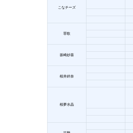
こなチーズ
罪歌
坂崎紗葵
桜井絆奈
桜夢水晶
笹野