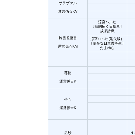
サラザァル
運営係☆KV
涼宮ハルヒ
〔晴朗招く日輪草〕
成瀬詩織
鈴雲雀優香
涼宮ハルヒ(消失版）
〔華奢な日車優等生〕
運営係☆KM
たまゆら
尊徳
運営係☆K
茶々
運営係☆K
イ
凪紗