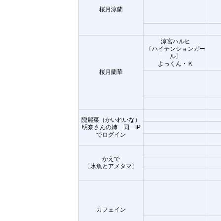
桜月涼蘭
涼宮ハルヒ
〔ハイテンションガー
ル〕
よっくん・Ｋ
桜月蘭華
隗麗菜（かいれいな）
明奈さんの姉 同一IP
でログイン
かえで
〔氷魚とアメタマ〕
カフェイン