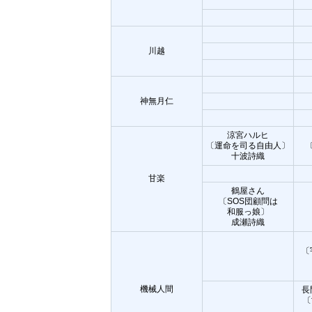
川越
神無月仁
涼宮ハルヒ
〔運命を司る自由人〕
十波詩織
甘楽
鶴屋さん
〔SOS団顧問は
和服っ娘〕
成瀬詩織
〔
機械人間
長
〔