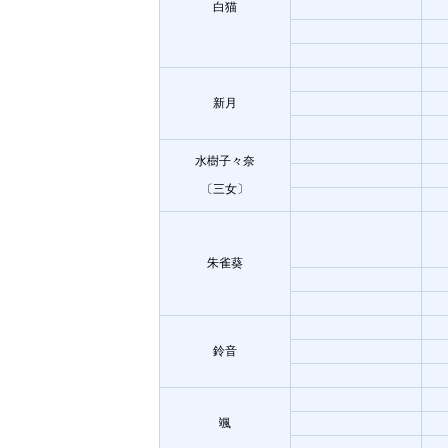
白猫
新月
水樹子々奈
〔三女〕
朱雀葵
鈴音
颯