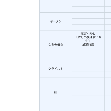
ギータン
涼宮ハルヒ
〔片町の快速女子高
生〕
成瀬詩織
久宝寺優奈
クライスト
紅