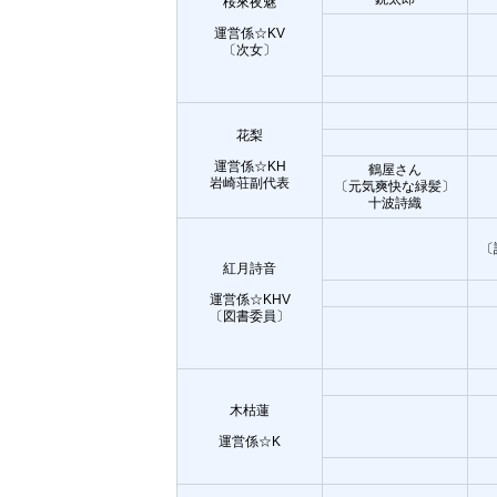
桜來夜魅
運営係☆KV
〔次女〕
花梨
運営係☆KH
鶴屋さん
岩崎荘副代表
〔元気爽快な緑髪〕
十波詩織
〔
紅月詩音
運営係☆KHV
〔図書委員〕
木枯蓮
運営係☆K