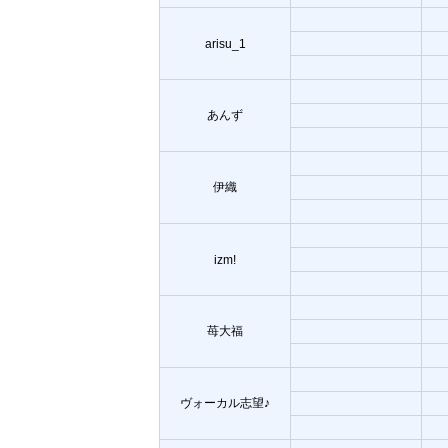
arisu_1
あんず
伊織
izm!
苺大福
ヴォーカル志望♪