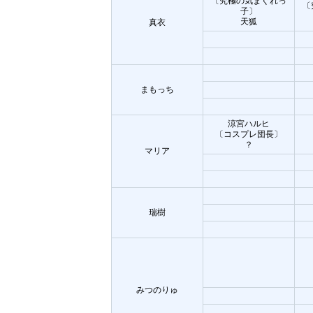
〔究極の気まぐれっ
〔
子〕
天狐
真衣
まもっち
涼宮ハルヒ
〔コスプレ団長〕
？
マリア
瑞樹
みつのりゅ