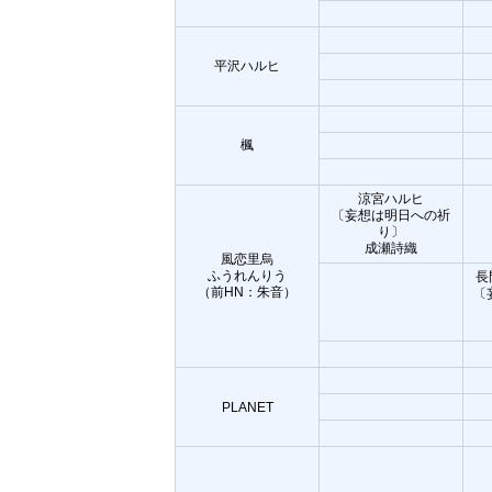
平沢ハルヒ
楓
涼宮ハルヒ
〔妄想は明日への祈
り〕
成瀬詩織
風恋里烏
ふうれんりう
長
（前HN：朱音）
〔妄
PLANET