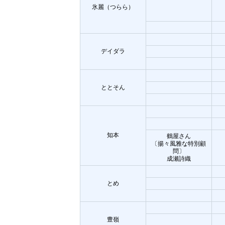
氷麗（つらら）
デイダラ
ととそん
知本
鶴屋さん
〔揚々風雅な特別顧
問〕
成瀬詩織
とめ
豊嶺