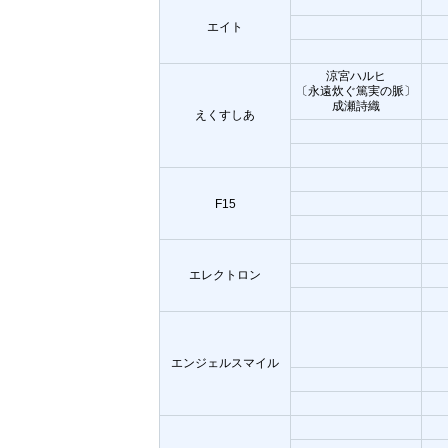
エイト
涼宮ハルヒ
〔永遠炊ぐ篤実の脈〕
成瀬詩織
えくすしあ
F15
エレクトロン
エンジェルスマイル