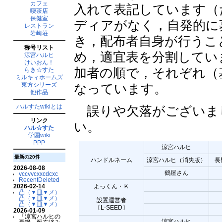
カフェ
入れて表記しています（
喫茶店
保健室
ディアがなく，自発的に
レストラン
岩崎荘
き，配布者自身が行うこ
称号リスト
め，適宜表を分割してい
涼宮ハルヒ
けいおん！
加者の順で，それぞれ（
らき☆すた
ミルキィホームズ
なっています。
東方シリーズ
他作品
ハルすたwikiとは
誤りや欠落がございま
リンク
い。
ハル☆すた
学園wiki
PPP
涼宮ハルヒ
最新の20件
ハンドルネーム
涼宮ハルヒ（消失版）
長
2026-08-08
鶴屋さん
vccvvcxxcdcxc
RecentDeleted
2026-02-14
よっくん・Ｋ
凸（▼皿▼メ）
凸（▼皿▼メ）
設置運営者
凸（▼皿▼メ）
〔L-SEED〕
2026-01-09
「涼宮ハルヒの
涼宮ハルヒ