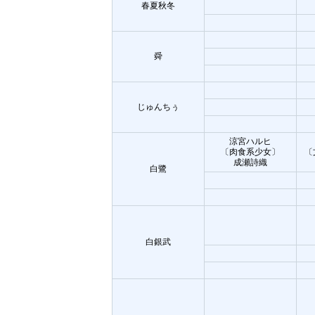
春夏秋冬
舜
じゅんちぅ
涼宮ハルヒ
〔肉食系少女〕
〔
成瀬詩織
白鷺
白銀武