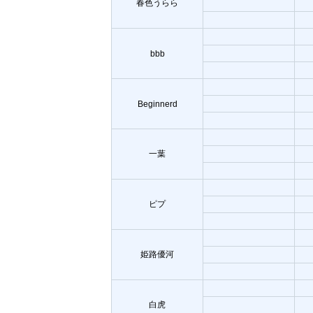
春色うらら
bbb
Beginnerd
一葉
ピプ
姫路優河
白虎