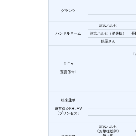
グランツ
涼宮ハルヒ
ハンドルネーム
涼宮ハルヒ（消失版）
長
鶴屋さん
〔
D.E.A
運営係☆L
桜來蓮華
運営係☆KHLMV
〔プリンセス〕
涼宮ハルヒ
〔お嬢様絵師〕
銃太郎