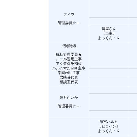
フィウ
管理委員☆＋
鶴屋さん
〔当主〕
よっくん・Ｋ
成瀬詩織
統括管理委員★
ルール運用主事
アク禁係争補佐
ハル☆すたwiki 主事
学園wiki 主事
岩崎荘代表
相談室代表
睦月むいか
管理委員☆＋
涼宮ハルヒ
〔ヒロイン〕
よっくん・Ｋ