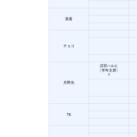
茶香
チョコ
涼宮ハルヒ
〔学年主席〕
？
月野光
TK