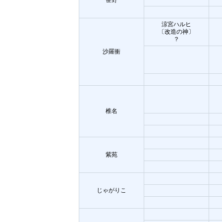
涼宮ハルヒ
〔改造の神〕
？
沙羅衝
椎名
紫苑
じゃがりこ