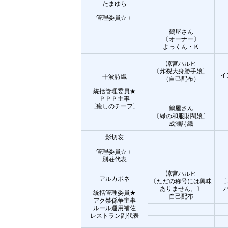
たまゆら
管理委員☆＋
鶴屋さん
〔オーナー〕
よっくん・Ｋ
涼宮ハルヒ
〔炸裂大身勝手娘〕
イ
十波詩織
（自己配布）
統括管理委員★
ＰＰＰ主事
〔癒しのチーフ〕
鶴屋さん
〔緑の和服財閥娘〕
成瀬詩織
影切哀
管理委員☆＋
別荘代表
涼宮ハルヒ
アルカポネ
〔ただの称号には興味
〔
ありません。〕
統括管理委員★
自己配布
アク禁係争主事
ルール運用補佐
レストラン副代表