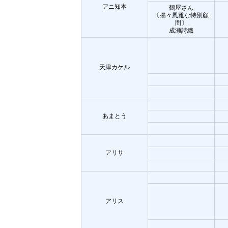
アニ知本
鶴屋さん
〔揚々風雅な特別顧
問〕
成瀬詩織
天津カケル
あまとう
アリサ
アリス