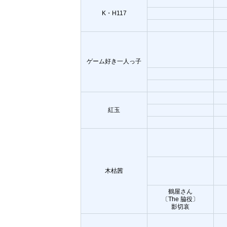
K・H117
ゲーム好き一人っ子
紅玉
木枯茜
鶴屋さん
〔The 脇役〕
影切哀