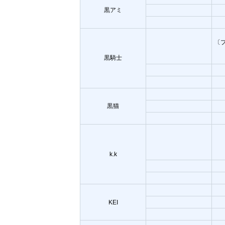
黒アミ
〔
黒騎士
黒猫
k.k
KEI