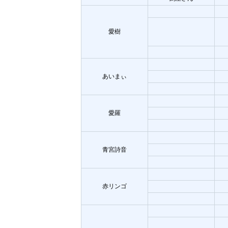
愛樹
あいまぃ
愛羅
青宮詩音
赤リンゴ